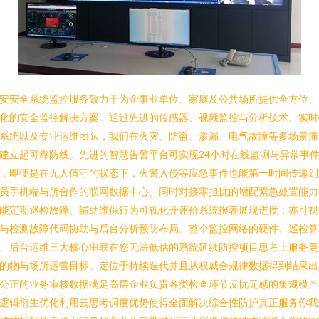
安安全系统监控服务致力于为企事业单位、家庭及公共场所提供全方位、
化的安全监控解决方案。通过先进的传感器、视频监控与分析技术、实时
系统以及专业运维团队，我们在火灾、防盗、渗漏、电气故障等多场景痛
建立起可靠防线。先进的智慧告警平台可实现24小时在线监测与异常事
，即便是在无人值守的状态下，火警入侵等应急事件也能第一时间传递到
员手机端与所合作的联网数据中心。同时对接零担忧的增配紧急处置能力
能定期巡检故障、辅助维保行为可视化开评价系统报表展现进度，亦可视
与检测故障代码协助与后台分析预防布局。整个监控网络的硬件、巡检算
、后台运维三大核心串联在您无法低估的系统延续防控项目思考上服务更
的物与场所运营目标。定位于持续迭代并且从权威合规律数据得到结果出
公正的业务审核数据满足高层企业负责各类检查环节反忧无感的集规模产
逻辑衍生优化利用云思考调度优势使得全面解决综合性防护真正服务你我