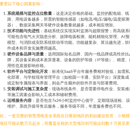
要受以下核心因素影响：
系统规模与监控点位数量
：这是决定价格的基础。监控的配电箱、线
路、用电设备越多，所需的智能传感器（如电流/电压/漏电/温度探测
器）、数据采集网关等硬件设备数量就越多，成本相应增加。
技术功能与先进性
：基础系统仅实现实时监测与超限报警；而高级系
可能包含电气火灾隐患分析、故障电弧检测、能耗精细化管理、AI预
模型、与消防或安防系统联动等功能。功能越复杂、算法越先进，软
件成本和开发实施费用越高。
硬件设备品牌与质量
：选用国际知名品牌、国内一线品牌或高性价比
牌，其设备采购成本差异显著。设备的防护等级（IP等级）、精度、
用性也直接影响价格。
软件平台与定制化开发
：标准化SaaS平台年服务费相对较低；如需
化部署、与学校现有管理平台（如校园一卡通、安防平台）深度集成
或定制专属报表与界面，则会产生额外的软件开发与部署费用。
安装调试与施工复杂度
：现场布线条件、是否需要停电作业、安装难
等施工因素会影响人工成本和辅材费用。
运维服务内容
：是否包含7x24小时监控中心值守、定期现场巡检、
维护、系统升级等售后服务，服务等级不同，年度服务费也不同。
此，一套完整的智慧用电安全系统在日喀则地区的初始建设投资，小规模
项目可能从数万元起步，而覆盖全校的大型项目则可能达到数十万甚至更