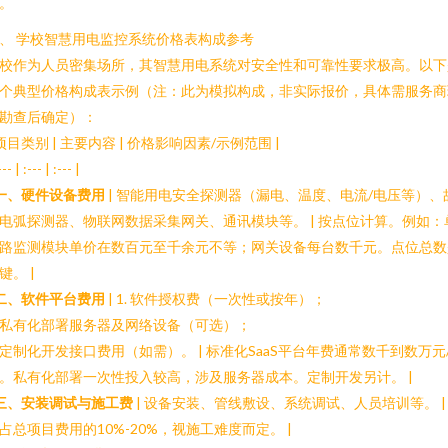
。
、 学校智慧用电监控系统价格表构成参考
校作为人员密集场所，其智慧用电系统对安全性和可靠性要求极高。以下
个典型价格构成表示例（注：此为模拟构成，非实际报价，具体需服务商
勘查后确定）：
 项目类别 | 主要内容 | 价格影响因素/示例范围 |
--- | :--- | :--- |
一、硬件设备费用
| 智能用电安全探测器（漏电、温度、电流/电压等）、
电弧探测器、物联网数据采集网关、通讯模块等。 | 按点位计算。例如：
路监测模块单价在数百元至千余元不等；网关设备每台数千元。点位总数
键。 |
二、软件平台费用
| 1. 软件授权费（一次性或按年）；
. 私有化部署服务器及网络设备（可选）；
. 定制化开发接口费用（如需）。 | 标准化SaaS平台年费通常数千到数万元
。私有化部署一次性投入较高，涉及服务器成本。定制开发另计。 |
三、安装调试与施工费
| 设备安装、管线敷设、系统调试、人员培训等。 |
占总项目费用的10%-20%，视施工难度而定。 |