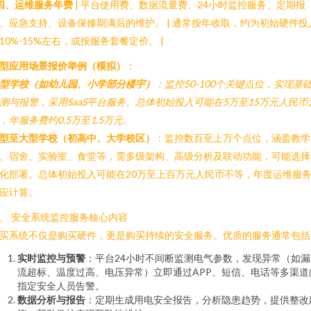
四、运维服务年费
| 平台使用费、数据流量费、24小时监控服务、定期报
、应急支持、设备保修期满后的维护。 | 通常按年收取，约为初始硬件投
10%-15%左右，或按服务套餐定价。 |
型应用场景报价举例（模拟）
：
型学校（如幼儿园、小学部分楼宇）
：监控50-100个关键点位，实现基
测与报警，采用SaaS平台服务。总体初始投入可能在5万至15万元人民币
，年服务费约0.5万至1.5万元。
型至大型学校（初高中、大学校区）
：监控数百至上万个点位，涵盖教学
、宿舍、实验室、食堂等，需多级架构、高级分析及联动功能，可能选择
化部署。总体初始投入可能在20万至上百万元人民币不等，年度运维服
应计算。
、 安全系统监控服务核心内容
买系统不仅是购买硬件，更是购买持续的安全服务。优质的服务通常包括
实时监控与预警
：平台24小时不间断监测电气参数，发现异常（如漏
流超标、温度过高、电压异常）立即通过APP、短信、电话等多渠道
指定安全人员告警。
数据分析与报告
：定期生成用电安全报告，分析隐患趋势，提供整改