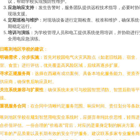
议，帮助学校实现预防性维护。
应急响应支持
：发生告警时，服务团队提供远程技术指导，必要时协
现场支援。
定期巡检与维护
：对现场设备进行定期检查、校准和维护，确保系统
期稳定运行。
培训与演练
：为学校管理人员和电工提供系统使用培训，并协助进行
全用电应急演练。
日喀则地区学校的建议
：
明确需求，分步实施
：首先对校园电气火灾风险点（如老旧线路、宿舍、
室、食堂）进行评估，优先覆盖高风险区域，后续再逐步扩展。
寻求正规服务商
：选择在西藏有成功案例、具备本地化服务能力、资质齐
供应商，确保售后响应及时。
关注系统兼容与扩展性
：确保系统未来可与校园智慧消防、智慧后勤等平
接。
重视服务合同
：在合同中清晰约定服务范围、响应时间、责任划分等条款
喀则地区学校在规划智慧用电安全系统时，应摒弃单纯比价思维，转而进
合价值评估。一份合理的“价格表”背后，对应的是量身定制的解决方案、
可靠的产品质量以及长期有效的安全守护服务。建议联系多家专业服务商