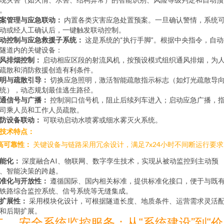
。
案管理与应急联动：
内置各类灾害应急处置预案。一旦确认警情，系统
动或经人工确认后，一键触发联动控制。
动控制与应急救援子系统：
这是系统的“执行手脚”。根据中央指令，自动
隧道内的关键设备：
风排烟控制：
启动相应区段的射流风机，按预设模式组织通风排烟，为
疏散和消防救援创造有利条件。
明与疏散引导：
切换应急照明，激活智能疏散指示标志（如灯光疏散导
统），动态规划最佳逃生路径。
通信号与广播：
控制洞口信号机，阻止后续列车进入；启动应急广播，
司乘人员和工作人员疏散。
防设备联动：
可联动启动水喷雾或细水雾灭火系统。
. 技术特点：
高可靠性：
关键设备与链路采用冗余设计，满足7x24小时不间断运行要求
能化：
深度融合AI、物联网、数字孪生技术，实现从被动监控到主动预
、智能决策的跨越。
准化与开放性：
遵循国际、国内相关标准，提供标准化接口，便于与既
铁路综合监控系统、信号系统等无缝集成。
扩展性：
采用模块化设计，可根据隧道长度、地质条件、运营需求灵活
和后期扩展。
二、 安全系统监控服务：从“系统建设”到“价