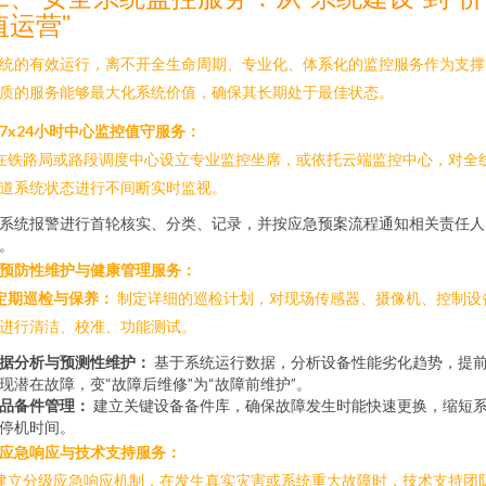
值运营”
统的有效运行，离不开全生命周期、专业化、体系化的监控服务作为支撑
质的服务能够最大化系统价值，确保其长期处于最佳状态。
. 7x24小时中心监控值守服务：
 在铁路局或路段调度中心设立专业监控坐席，或依托云端监控中心，对全
道系统状态进行不间断实时监视。
系统报警进行首轮核实、分类、记录，并按应急预案流程通知相关责任人
。
. 预防性维护与健康管理服务：
定期巡检与保养：
制定详细的巡检计划，对现场传感器、摄像机、控制设
进行清洁、校准、功能测试。
据分析与预测性维护：
基于系统运行数据，分析设备性能劣化趋势，提
现潜在故障，变“故障后维修”为“故障前维护”。
品备件管理：
建立关键设备备件库，确保故障发生时能快速更换，缩短
停机时间。
. 应急响应与技术支持服务：
 建立分级应急响应机制，在发生真实灾害或系统重大故障时，技术支持团