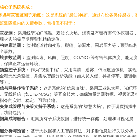
. 核心子系统构成：
环境与灾害监测子系统：
这是系统的“感知神经”。通过布设各类传感器，
监测隧道内的关键参数，包括但不限于：
灾探测：
采用线型光纤感温、双波长火焰、烟雾及有毒有害气体探测器
现火灾的极早期预警和精确定位。
构健康监测：
监测隧道衬砌变形、裂缝、渗漏水、围岩压力等，预防结
全事故。
境参数监测：
监测风速、风向、照度、CO/NOx等有害气体浓度、能见
，保障正常运营环境。
频监控子系统：
作为“视觉中枢”，采用高清、透雾、低照度摄像机，实现
全程无死角监控，并集成智能分析功能（如人员入侵、异常停车、遗留物
等）。
信与网络传输子系统：
这是系统的“信息血脉”。采用工业以太网、光纤环
、无线通信（如LTE-M/5G）等冗余技术，确保海量监测数据、视频流及
指令的实时、稳定、可靠传输。
央集成管理与决策支持子系统：
这是系统的“智慧大脑”。位于调度指挥中
，功能包括：
据集成与融合：
汇集所有子系统数据，进行统一存储、处理和可视化展
。
能分析与预警：
基于大数据和人工智能算法，对多源信息进行关联分析
现灾害（如火情、水害、结构异常）的智能识别、风险等级判定和自动预