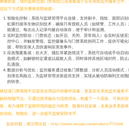
重要的是，现代监狱过道门禁系统已深度集成于安全系统监控服务之中。
过以下方式提升整体安防效能：
智能化控制：系统与监狱管理平台连接，支持刷卡、指纹、面部识别
虹膜扫描等生物识别技术，确保只有授权人员（如狱警、工作人员）
能通过。每次出入记录均被自动保存，便于审计和追溯。
实时监控联动：门禁状态（如开启、关闭、异常闯入）会实时反馈至
控中心，并触发警报。监控摄像头与门禁系统协同工作，提供可视化
据，帮助安保人员快速响应突发事件。
应急预案集成：在火灾、骚乱等紧急情况下，系统可自动或手动启动
急模式，如解锁特定通道以疏散人员，同时保持其他区域封闭，防止
乱逃脱。
数据分析与优化：监控服务通过收集门禁数据，分析人员流动模式，
别潜在风险点，为监狱管理决策提供支持，实现从被动防御到主动预
的转变。
狱过道门禁系统不仅是安全用品中的硬件设备，更是安全系统监控服务不
缺的智能节点。它通过技术融合与流程优化，构建了一个高效、可靠的安
络，有力保障了监狱环境的稳定与秩序。随着科技发展，未来这类系统将
自动化、智能化，进一步提升监狱安防水平。
如若转载，请注明出处：http://www.xessal.com/product/77.html