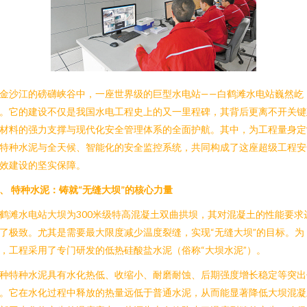
金沙江的磅礴峡谷中，一座世界级的巨型水电站——白鹤滩水电站巍然屹
。它的建设不仅是我国水电工程史上的又一里程碑，其背后更离不开关键
材料的强力支撑与现代化安全管理体系的全面护航。其中，为工程量身定
特种水泥与全天候、智能化的安全监控系统，共同构成了这座超级工程安
效建设的坚实保障。
、 特种水泥：铸就“无缝大坝”的核心力量
鹤滩水电站大坝为300米级特高混凝土双曲拱坝，其对混凝土的性能要求
了极致。尤其是需要最大限度减少温度裂缝，实现“无缝大坝”的目标。为
，工程采用了专门研发的低热硅酸盐水泥（俗称“大坝水泥”）。
种特种水泥具有水化热低、收缩小、耐磨耐蚀、后期强度增长稳定等突出
。它在水化过程中释放的热量远低于普通水泥，从而能显著降低大坝混凝