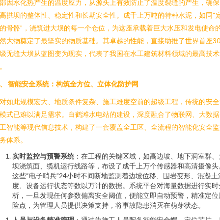
部因水化热产生的温度应力，从源头上有效防止了温度裂缝的产生，确保
高拱坝的整体性、稳定性和长期安全性。成千上万吨的特种水泥，如同“
的骨骼”，浇筑进大坝的每一个仓位，为这座承载着巨大水压和发电使命
然大物奠定了最坚实的物质基础。其卓越的性能，直接助推了世界首座30
级无缝大坝从蓝图变为现实，代表了我国在水工建筑材料领域的最高技术
。
、 智能安全系统：构筑全方位、立体化防护网
对如此规模宏大、地质条件复杂、施工难度空前的超级工程，传统的安全
模式已难以满足需求。白鹤滩水电站的建设，深度融合了物联网、大数据
工智能等现代信息技术，构建了一套覆盖全工区、全流程的智能化安全监
务体系。
实时监控与预警系统
：在工程的关键区域，如高边坡、地下洞室群、
坝浇筑面、缆机运行线路等，布设了成千上万个传感器和高清摄像头
这些“电子哨兵”24小时不间断地监测着边坡位移、围岩变形、混凝土
度、设备运行状态等数以万计的数据。系统平台对海量数据进行实时
析，一旦发现任何参数偏离安全阈值，便能立即自动预警，精准定位
险点，为管理人员提供决策支持，将事故隐患消灭在萌芽状态。
人员与设备精准管理
：通过为施工人员配备智能安全帽、定位芯片，