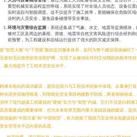
重型机械安装远程监控终端，系统实现了对全场人员动态、设备位置
实时追踪与智能调度。这不仅提升了施工效率，更能确保在危险区域
业时的人员安全，避免设备碰撞等安全事故。
环境与灾害综合监测
：系统还集成了气象、水文、地震等监测模块，
够对工区及周边的暴雨、滑坡、地震等自然灾害风险进行综合研判和
前预警，为工程建设和后续运行提供了强大的防灾减灾保障。
套“智慧大脑”与“千里眼”般的监控服务体系，如同为整个建设现场编织了
无形却无比致密的安全防护网，实现了从被动应对到主动预防的根本性转
，极大地提升了工程本质安全水平。
鹤滩水电站的成功建设，是综合国力与工程技术的集中体现。从量身打造
种水泥夯实物理根基，到智能化安全系统构建数字防线，两者相辅相成，
演绎了现代超级工程建设的“硬核”实力与“智慧”内涵。它们不仅是白鹤滩
高质量建成的重要保障，也为未来世界范围内重大基础设施的建设，提供
资借鉴的“中国方案”和“中国智慧”，有力助推了我国乃至全球水电建设技
安全管理水平迈向新的高度。
如若转载，请注明出处：http://www.xessal.com/product/79.html