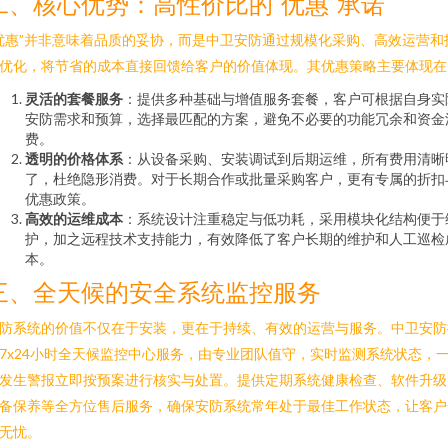
二、核心优势：高性价比的“优惠”承诺
优惠”并非意味着品质的妥协，而是中卫安防通过规模化采购、高效运营和
优化，将节省的成本直接回馈给客户的价值体现。其优惠策略主要体现在
灵活的套餐服务
：提供多种基础与增值服务套餐，客户可根据自身实
安防需求和预算，选择最匹配的方案，避免不必要的功能冗余和资金
费。
透明的价格体系
：从设备采购、安装调试到后期运维，所有费用清晰
了，杜绝隐形消费。对于长期合作或批量采购客户，更有专属的折扣
优惠政策。
高效的运维成本
：系统设计注重稳定与低功耗，采用模块化结构便于
护，加之远程技术支持能力，有效降低了客户长期的维护和人工巡检
本。
三、全天候的安全系统监控服务
防系统的价值不仅在于安装，更在于持续、有效的运营与服务。中卫安防
7x24小时全天候监控中心服务，由专业团队值守，实时监测系统状态，
发生警报立即按预案进行核实与处置。提供定期系统健康检查、软件升级
备保养等全方位售后服务，确保安防系统常年处于最佳工作状态，让客户
无忧。