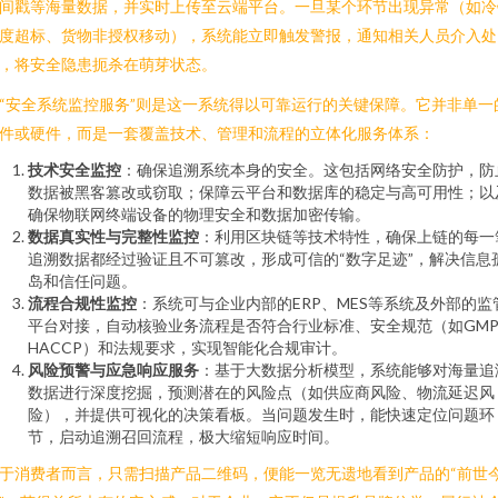
间戳等海量数据，并实时上传至云端平台。一旦某个环节出现异常（如冷
度超标、货物非授权移动），系统能立即触发警报，通知相关人员介入处
，将安全隐患扼杀在萌芽状态。
“安全系统监控服务”则是这一系统得以可靠运行的关键保障。它并非单一
件或硬件，而是一套覆盖技术、管理和流程的立体化服务体系：
技术安全监控
：确保追溯系统本身的安全。这包括网络安全防护，防
数据被黑客篡改或窃取；保障云平台和数据库的稳定与高可用性；以
确保物联网终端设备的物理安全和数据加密传输。
数据真实性与完整性监控
：利用区块链等技术特性，确保上链的每一
追溯数据都经过验证且不可篡改，形成可信的“数字足迹”，解决信息
岛和信任问题。
流程合规性监控
：系统可与企业内部的ERP、MES等系统及外部的监
平台对接，自动核验业务流程是否符合行业标准、安全规范（如GM
HACCP）和法规要求，实现智能化合规审计。
风险预警与应急响应服务
：基于大数据分析模型，系统能够对海量追
数据进行深度挖掘，预测潜在的风险点（如供应商风险、物流延迟风
险），并提供可视化的决策看板。当问题发生时，能快速定位问题环
节，启动追溯召回流程，极大缩短响应时间。
于消费者而言，只需扫描产品二维码，便能一览无遗地看到产品的“前世