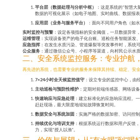
平台层（数据处理与分析中枢）
：这是系统的“智慧大
数据的可视化展示（如电子地图、实时曲线、数据报表
应用层（业务与服务平台）
：面向不同用户角色（如水
实时监控与预警
：设定各项指标的安全阈值，一旦数据异常，
运维管理
：实现设备资产的电子化台账、巡检任务智能派发
应急指挥
：在发生水质污染、管道爆裂等突发事件时，系统
公众服务
：通过微信公众号、小程序等渠道，向村民公示水
二、安全系统监控服务：专业护航
再先进的系统，也需要专业的服务来保障其持续、稳定、安全
7×24小时全天候监控值守
：设立专业的监控中心，由
主动巡检与预防性维护
：定期对前端传感器、网络设备
快速响应与应急处理
：建立标准化的应急响应流程。一
赶赴现场，最大限度地缩短故障恢复时间。
数据安全与系统加固
：实施严格的数据加密、访问控制
持续优化与培训支持
：根据系统运行数据和用户反馈，
力，实现“授人以渔”。
三、价值与展望：从“有水喝”到“喝好